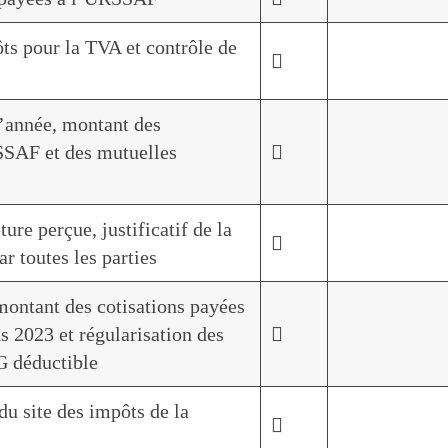
ts pour la TVA et contrôle de

d’année, montant des
SSAF et des mutuelles

ure perçue, justificatif de la

r toutes les parties
ntant des cotisations payées
s 2023 et régularisation des

G déductible
du site des impôts de la
