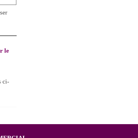
ser
r le
 ci-
MERCIAL