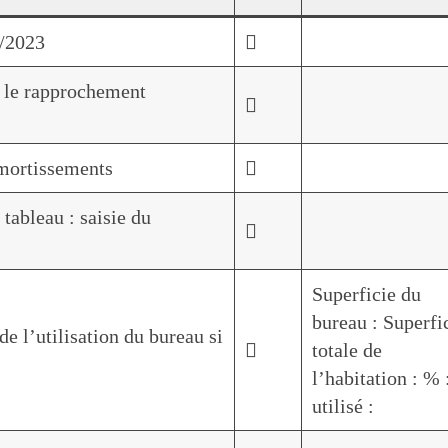
2/2023

r le rapprochement

amortissements

 tableau : saisie du

Superficie du
bureau : Superfi
e l’utilisation du bureau si

totale de
l’habitation : % 
utilisé :