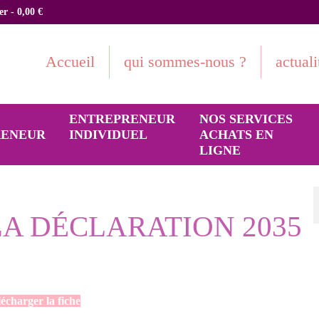
ier
-
0,00
€
Accueil
qui sommes-nous ?
actuali
ENTREPRENEUR
NOS SERVICES
RENEUR
INDIVIDUEL
ACHATS EN
LIGNE
LA DÉCLARATION 2035
écharger la fiche