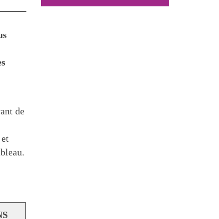
us
es
vant de
 et
ableau.
NS