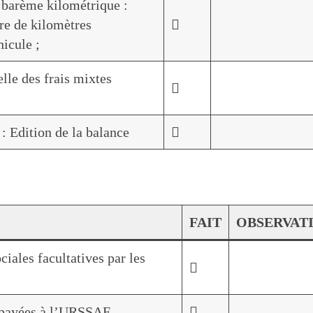
du barème kilométrique :
bre de kilomètres

icule ;
lle des frais mixtes

 : Edition de la balance

FAIT
OBSERVAT
ciales facultatives par les

s payées à l’URSSAF
